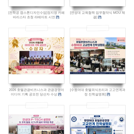
[전학공 캡스톤디자인수업]정지영 카페
[연성대 교육협력 업무협약식 MOU 체
바리스타 초청 라떼아트 시연
결]
13
15
2026 호텔관광비즈니스과 관광경영아
[수원여대 호텔외식조리과 고고연계과
이디어 기획 공모전 당선자 수상
정 진학설명회]
66
63