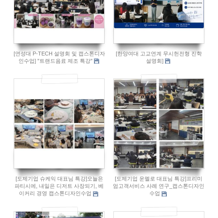
[연성대 P-TECH 설명회 및 캡스톤디자
[한양여대 고교연계 무시헌전형 진학
인수업] "트랜드음료 제조 특강"
설명회]
122
107
[도제기업 슈케익 대표님 특강]오늘은
[도제기업 운멜로 대표님 특강]프리미
파티시에, 내일은 디저트 사장되기, 베
엄고객서비스 사례 연구_캡스톤디자인
이커리 경영 캡스톤디자인수업
수업