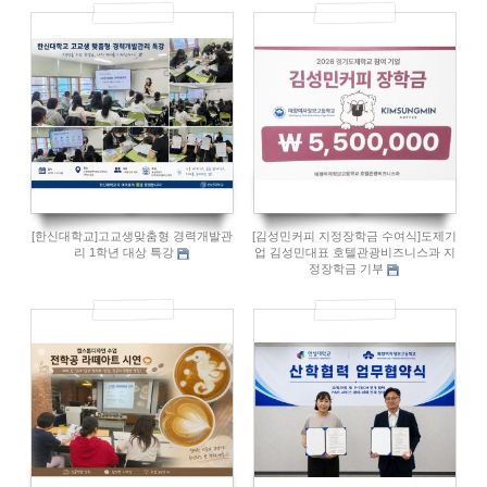
15
14
[한신대학교]고교생맞춤형 경력개발관
[김성민커피 지정장학금 수여식]도제기
리 1학년 대상 특강
업 김성민대표 호텔관광비즈니스과 지
정장학금 기부
17
13