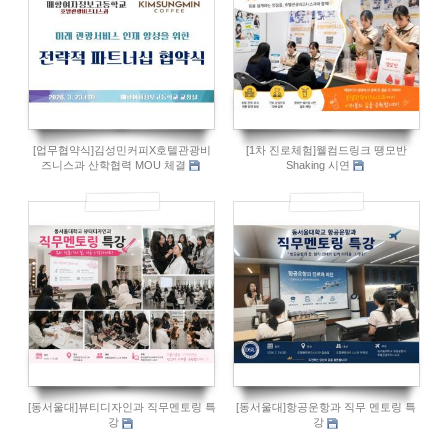
[업무협약식]김성민커피X호텔관광비
[1차 진로체험]웰컴드링크 땡모반
즈니스과 산학협력 MOU 체결
Shaking 시연
14
16
[동서울대]뷰티디자인과 직무멘토링 특
[동서울대]항공운항과 직무 멘토링 특
강
강