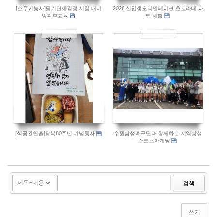
[조주기능사]필기면제검정 시험 대비
2026 신입생오리엔테이션 쵸코라떼 아
방과후교육
트 체험
95
89
[식공간연출]광복80주년 기념행사
수원삼성축구단과 함께하는 지역상생
스포츠마케팅
검색
쓰기