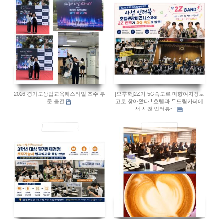
103
98
2026 경기도상업교육페스티벌 조주 부
[오후학]2Z가 5G속도로 매향여자정보
문 출전
고로 찾아왔다!! 호텔과 두드림카페에
서 사전 인터뷰~!!
91
101