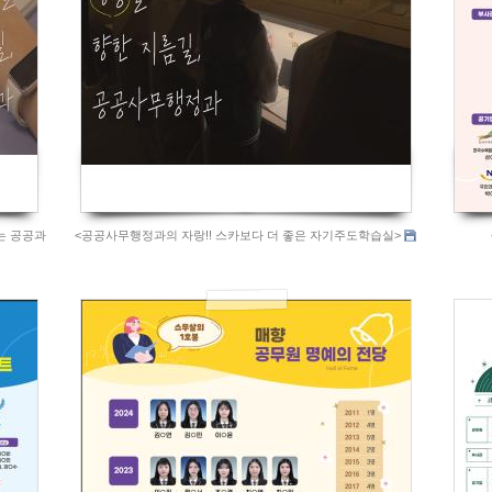
는 공공과
<공공사무행정과의 자랑!! 스카보다 더 좋은 자기주도학습실>
952