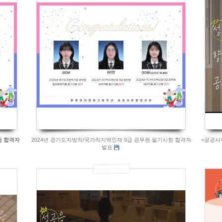
4032
험 합격자
2024년 경기도지방직/국가직지역인재 9급 공무원 필기시험 합격자
<공공사
발표
745