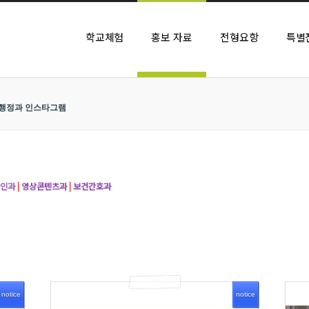
학교체험
홍보 자료
전형요항
특별전
행정과 인스타그램
인과
|
영상콘텐츠과
|
보건간호과
notice
notice