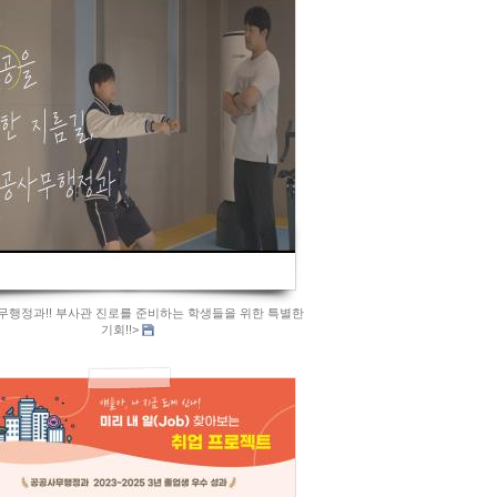
733
무행정과!! 부사관 진로를 준비하는 학생들을 위한 특별한
기회!!>
840