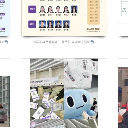
물>
<공공사무행정과!!! 공무원 명예의 전당>
727