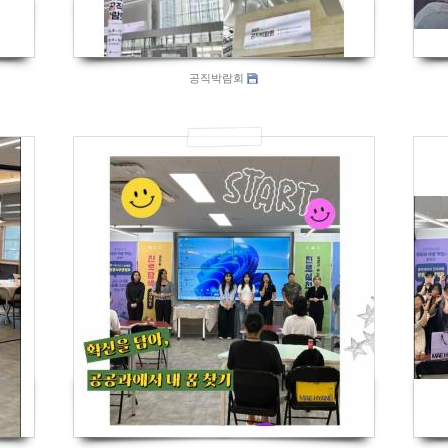
공직박람회
833