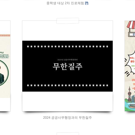
중학생 대상 2차 진로체험
835
2024 공공사무행정과의 무한질주