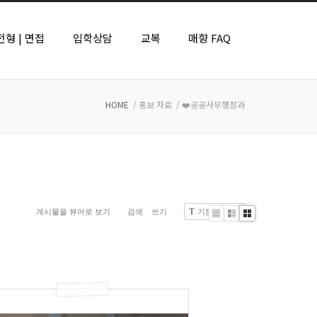
형 | 면접
입학상담
교복
매향 FAQ
HOME
/ 홍보 자료
/ ❤️공공사무행정과
T
게시물을 뷰어로 보기
검색
쓰기
기본글꼴
List
Zine
Gallery