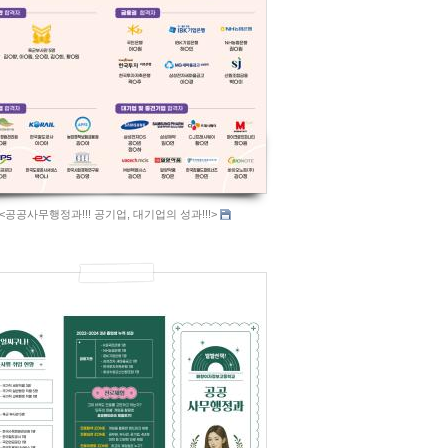
<공공사무행정과!!! 공기업, 대기업의 성과!!!>
714