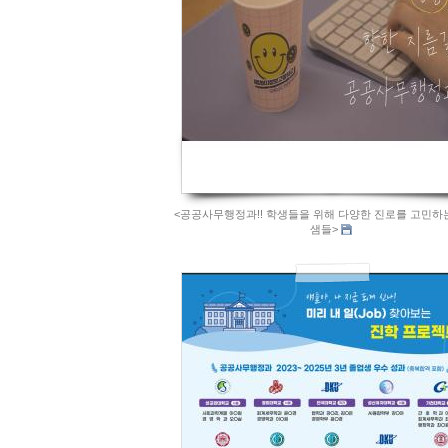
<공공사무행정과!! 학생들을 위해 다양한 진로를 고민하
샘들>
842