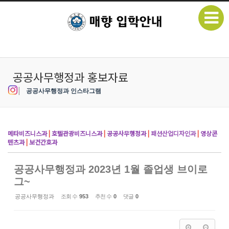
본문으로 바로가기
Sketchbook5, 스케치북5
공공사무행정과 홍보자료
|
공공사무행정과 인스타그램
Sketchbook5, 스케치북5
메타비즈니스과
|
호텔관광비즈니스과
|
공공사무행정과
|
패션산업디자인과
|
영상콘
텐츠과
|
보건간호과
공공사무행정과 2023년 1월 졸업생 브이로
그~
공공사무행정과
조회 수
953
추천 수
0
댓글
0