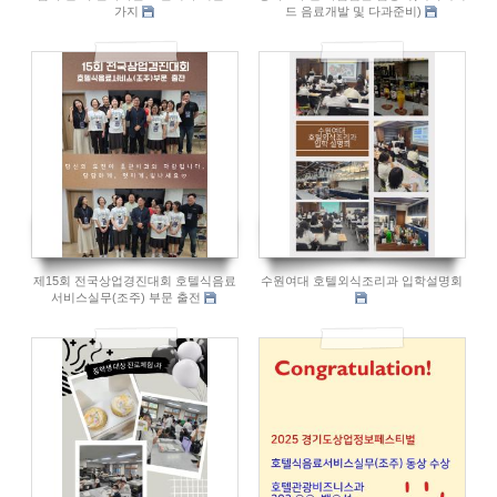
가지
드 음료개발 및 다과준비)
548
491
제15회 전국상업경진대회 호텔식음료
수원여대 호텔외식조리과 입학설명회
서비스실무(조주) 부문 출전
582
1099