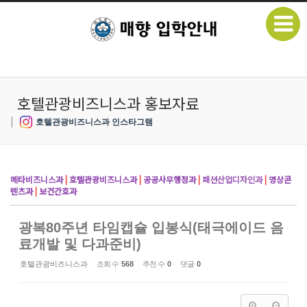
본문으로 바로가기
Sketchbook5, 스케치북5
호텔관광비즈니스과 홍보자료
|
호텔관광비즈니스과 인스타그램
Sketchbook5, 스케치북5
메타비즈니스과
|
호텔관광비즈니스과
|
공공사무행정과
|
패션산업디자인과
|
영상콘
텐츠과
|
보건간호과
광복80주년 타임캡슐 입봉식(태극에이드 음
료개발 및 다과준비)
호텔관광비즈니스과
조회 수
568
추천 수
0
댓글
0