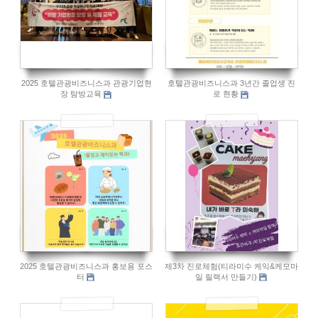
2025 호텔관광비즈니스과 관광기업현
호텔관광비즈니스과 3년간 졸업생 진
장 탐방교육
로 현황
628
545
2025 호텔관광비즈니스과 홍보용 포스
제3차 진로체험(티라미수 케익&케모마
터
일 릴랙서 만들기)