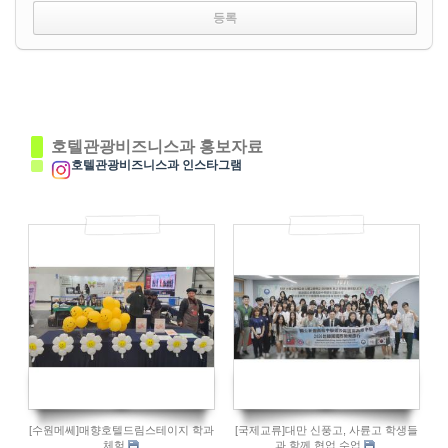
호텔관광비즈니스과 홍보자료
호텔관광비즈니스과 인스타그램
78
78
[수원메쎄]매향호텔드림스테이지 학과
[국제교류]대만 신풍고, 사륜고 학생들
체험
과 함께 협업 수업