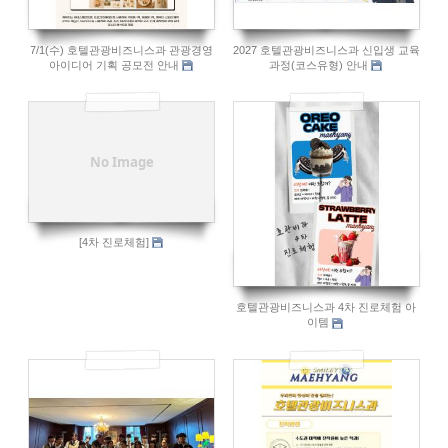
7/1(수) 호텔관광비즈니스과 관광경영
2027 호텔관광비즈니스과 신입생 교육
아이디어 기획 공모전 안내
과정(코스유형) 안내
565
613
No Image
[4차 진로체험]
호텔관광비즈니스과 4차 진로체험 아
이템
592
681