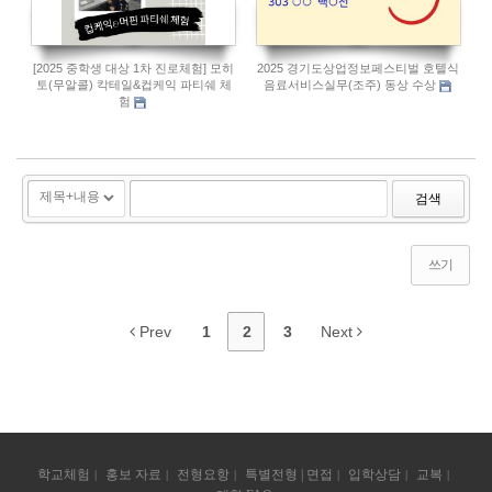
[2025 중학생 대상 1차 진로체험] 모히
2025 경기도상업정보페스티벌 호텔식
토(무알콜) 칵테일&컵케익 파티쉐 체
음료서비스실무(조주) 동상 수상
험
검색
쓰기
Prev
1
2
3
Next
학교체험
홍보 자료
전형요항
특별전형 | 면접
입학상담
교복