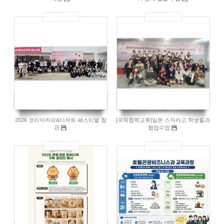
79
76
2026 코리아커피&디저트 페스티벌 참
[국제협력교류]일본 스자카고 학생들과
관
협업수업
72
91