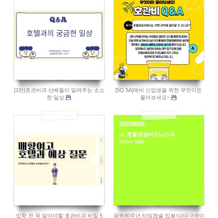
604
613
[1탄]호관비과 선배들이 알려주는 소소
[5Q 5A]예비 신입생을 위한 무엇이든
한 일상
물어보세요~
2025/08/26
by
호텔관광비즈니스과
609
Views
568
입학 전 꼭 알아야할 호관비과 비밀 5
광복80주년 타임캡슐 입봉식(태극에이