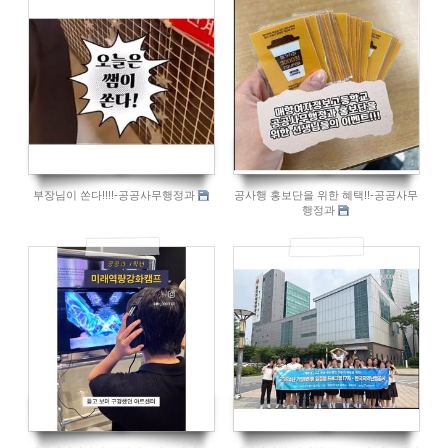
875
804
부장님이 쏜다!!!!-공공사무행정과
공사행 홍보단을 위한 혜택!!-공공사무
행정과
817
955