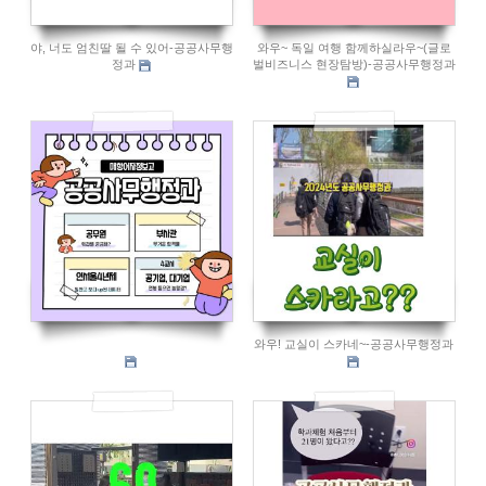
야, 너도 엄친딸 될 수 있어-공공사무행
와우~ 독일 여행 함께하실라우~(글로
정과
벌비즈니스 현장탐방)-공공사무행정과
1268
930
중학생들 이거 봄????-공공사무행정과
와우! 교실이 스카네~-공공사무행정과
872
934