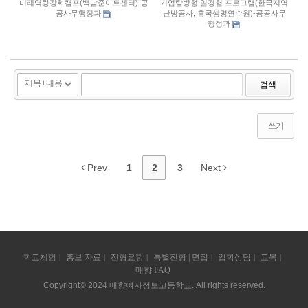
미래역량강화캠프(백남준아트센터)-공
기업탐방형 일경험 프로그램(한국지역
공사무행정과
난방공사, 흥국생명연수원)-공공사무
행정과
검색
쓰기
Prev
1
2
3
Next
학교체험
홍보 자료
전형요항
특별전형 | 면접
입학상담
교복
매향 FAQ
Copyright© 2024 매향여자정보고등학교. All rights reserved.