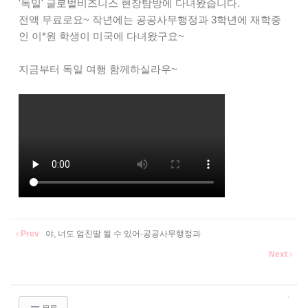
'독일' 글로벌비즈니스 현장탐방에 다녀왔습니다.
전액 무료로요~ 작년에는 공공사무행정과 3학년에 재학중
인 이*원 학생이 미국에 다녀왔구요~
지금부터 독일 여행 함께하실라우~
Prev
야, 너도 엄친딸 될 수 있어-공공사무행정과
중학생들 이거 봄????-공공사무행정과
Next