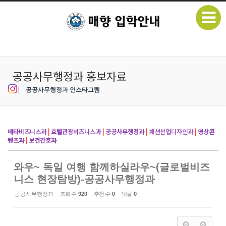
본문으로 바로가기
Sketchbook5, 스케치북5
공공사무행정과 홍보자료
|
공공사무행정과 인스타그램
Sketchbook5, 스케치북5
메타비즈니스과
|
호텔관광비즈니스과
|
공공사무행정과
|
패션산업디자인과
|
영상콘
텐츠과
|
보건간호과
와우~ 독일 여행 함께하실라우~(글로벌비즈
니스 현장탐방)-공공사무행정과
공공사무행정과
조회 수
920
추천 수
0
댓글
0