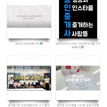
962
1075
공공과 진로체험 3차
공공과의 마스코트, 공인중개사를 소개
해줄게!
935
1035
공사행 2차 진로체험(어제 그거 봄?)-
공무원 도약 특별 기도회-공공사무행