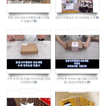
60초 안에 공공사무행정과를 소개할
공공사무행정과 1차 진로체험 소개
수 있을까?
909
996
수제 전각도장 만들기(진로체험)-공공
반짝반짝 자개손거울 만들기(진로체
사무행정과
험)-공공사무행정과
872
803