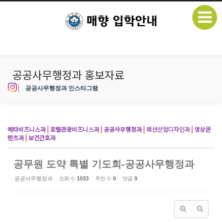
본문으로 바로가기
Sketchbook5, 스케치북5
공공사무행정과 홍보자료
|
공공사무행정과 인스타그램
Sketchbook5, 스케치북5
메타비즈니스과
|
호텔관광비즈니스과
|
공공사무행정과
|
패션산업디자인과
|
영상콘
텐츠과
|
보건간호과
공무원 도약 특별 기도회-공공사무행정과
공공사무행정과
조회 수
1033
추천 수
0
댓글
0