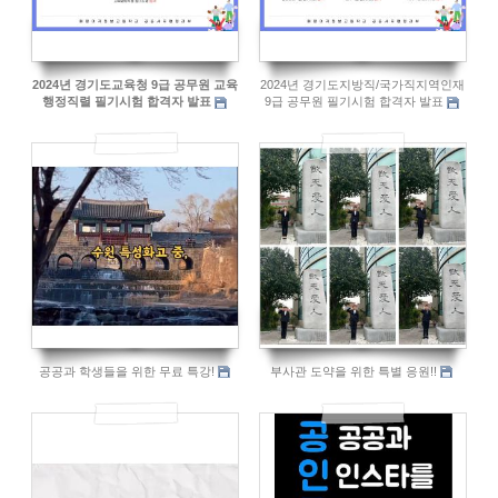
2024년 경기도교육청 9급 공무원 교육
2024년 경기도지방직/국가직지역인재
행정직렬 필기시험 합격자 발표
9급 공무원 필기시험 합격자 발표
748
1214
공공과 학생들을 위한 무료 특강!
부사관 도약을 위한 특별 응원!!
958
1073