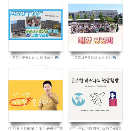
957
2050
공공사무행정과 그 해 우리는!
공공사무행정과 소개 영상
848
919
야, 너도 엄친딸 될 수 있어-공공사무행
와우~ 독일 여행 함께하실라우~(글로