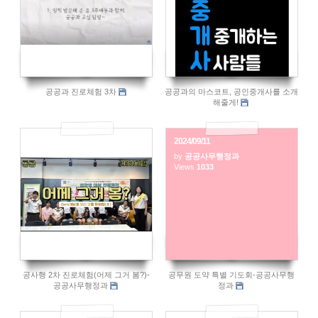
공공과 진로체험 3차
공공과의 마스코트, 공인중개사를 소개
해줄게!
2024/09/11
by
공공사무행정과
935
Views
1033
공사행 2차 진로체험(어제 그거 봄?)-
공무원 도약 특별 기도회-공공사무행
공공사무행정과
정과