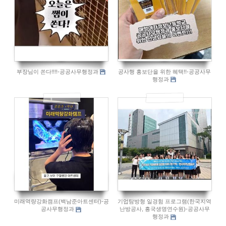
부장님이 쏜다!!!!-공공사무행정과
공사행 홍보단을 위한 혜택!!-공공사무
행정과
814
952
미래역량강화캠프(백남준아트센터)-공
기업탐방형 일경험 프로그램(한국지역
공사무행정과
난방공사, 흥국생명연수원)-공공사무
행정과