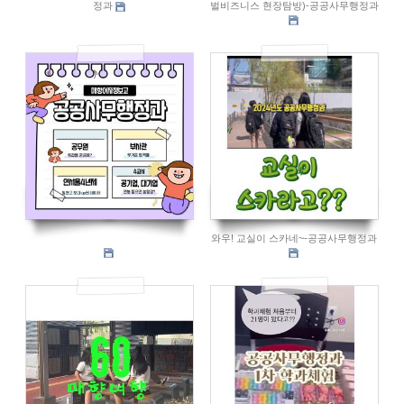
정과
벌비즈니스 현장탐방)-공공사무행정과
1265
926
중학생들 이거 봄????-공공사무행정과
와우! 교실이 스카네~-공공사무행정과
871
931